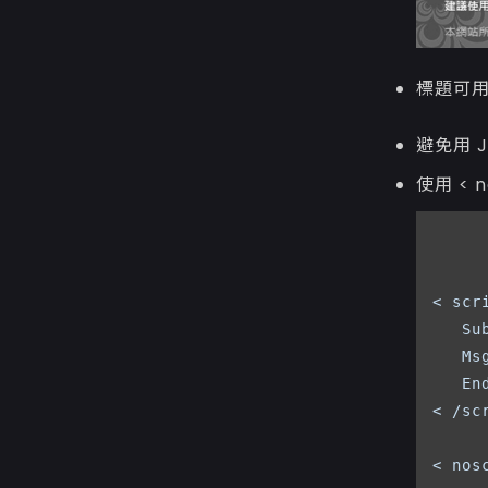
標題可用
避免用 J
使用 < 
< scr
   Su
   M
   End
< /sc
< nosc