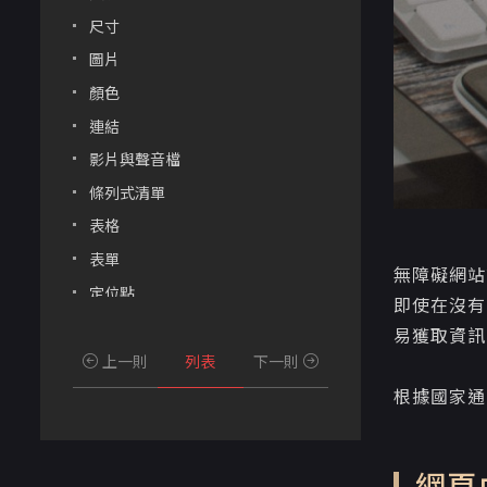
尺寸
圖片
顏色
連結
影片與聲音檔
條列式清單
表格
表單
無障礙網站
定位點
即使在沒有
基本功能導覽快速鍵
易獲取資訊
表單欄位快速鍵
上一則
列表
下一則
選單
根據國家通
鍵盤操作
參考資料