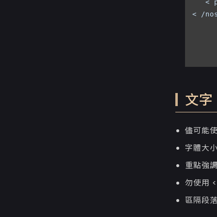
   <
< /nos
文字
儘可能使
字體大小
重點強調文
勿使用 <
區隔段落使