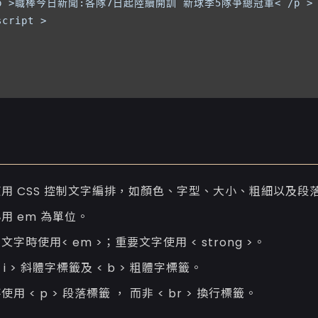
 p >職棒今日新聞:各隊7日起陸續開訓 新球季5隊爭總冠軍< /p >

cript >

用 CSS 控制文字編排，如顏色、字型、大小、粗細以及段
用 em 為單位。
字時使用< em >；重要文字使用 < strong >。
 i > 斜體字標籤及 < b > 粗體字標籤。
用 < p > 段落標籤 ， 而非 < br > 換行標籤。