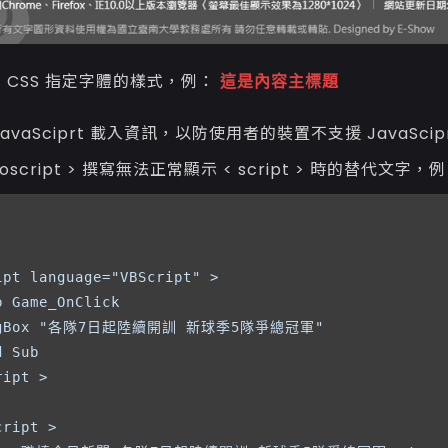
 CSS 指定字體的樣式，例：
這是內容主標題
avaSciprt 載入資訊，以防使用者的裝置不支援 JavaSci
noscript > 撰寫無法正常顯示 < script > 時的替代文字，
ipt language="VBScript" >

b Game_OnClick

sgBox "各隊7日起陸續開訓 新球季5隊爭總冠軍"

 Sub

ript >            

ript >
