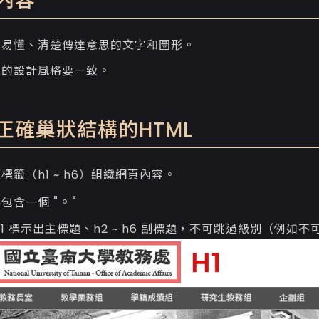
內容
單易懂、清楚傳達意思的文字和圖形。
現的設計風格要一致。
正確巢狀結構的HTML
標籤（h1 ~ h6）組織網頁內容。
"。"
必包含一個
h1 標示出主標題、h2 ~ h6 副標題，不可跳過級別（例如不可