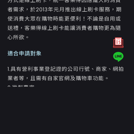
方式是線上刷卡，統一客樂得因應龐大的消費
者需求，於2013年元月推出線上刷卡服務，期
使消費大眾在購物時能更便利！不論是自用或
送禮，客樂得線上刷卡能讓消費者購物更為隨
心所欲。
適合申請對象
1.具有營利事業登記證的公司行號、商家、網拍
業者等，且需有自家官網及購物車功能。
2.微型賣家。
服務手續費
申請線上刷卡服務免年費及月費，只酌收系統
設定費用3000元。手續費為代收金額的3%。