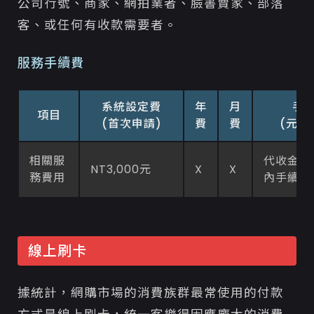
公司行號、商家、網拍業者、臉書賣家、部落
客、或任何有收款需要者。
服務手續費
系統設定費
年
月
手
項目
(首次申請)
費
費
(元／
相關服
代收金額
NT3,000元
X
X
務費用
內手續費
線上刷卡
據統計，網購市場的消費族群最常使用的付款