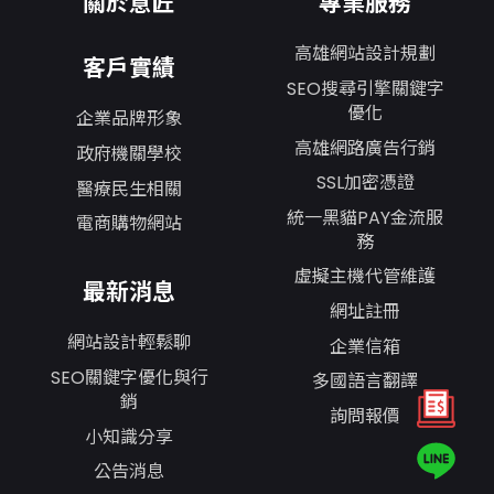
關於意匠
專業服務
高雄網站設計規劃
客戶實績
SEO搜尋引擎關鍵字
優化
企業品牌形象
高雄網路廣告行銷
政府機關學校
SSL加密憑證
醫療民生相關
統一黑貓PAY金流服
電商購物網站
務
虛擬主機代管維護
最新消息
網址註冊
網站設計輕鬆聊
企業信箱
SEO關鍵字優化與行
多國語言翻譯
銷
詢問報價
小知識分享
公告消息