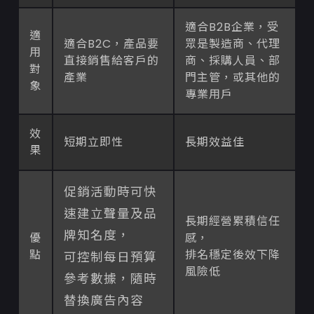
適合B2B企業，受
適
適合B2C，產品要
眾是製造商、代理
用
直接銷售給客戶的
商、採購人員、部
對
產業
門主管，或其他的
象
專業用戶
效
短期立即性
長期效益佳
果
促銷活動時可快
速建立聲量及品
長期經營累積信任
牌知名度，
優
感，
點
排名穩定後效下降
可控制每日預算
風險低
參考數據，隨時
替換廣告內容