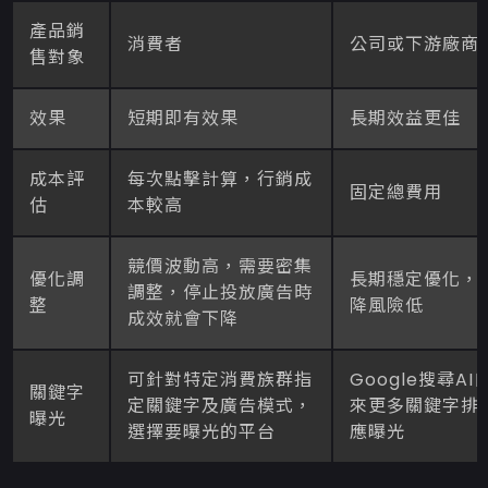
產品銷
消費者
公司或下游廠商
售對象
效果
短期即有效果
長期效益更佳
成本評
每次點擊計算，行銷成
固定總費用
估
本較高
競價波動高，需要密集
優化調
長期穩定優化，
調整，停止投放廣告時
整
降風險低
成效就會下降
可針對特定消費族群指
Google搜尋AI
關鍵字
定關鍵字及廣告模式，
來更多關鍵字排
曝光
選擇要曝光的平台
應曝光