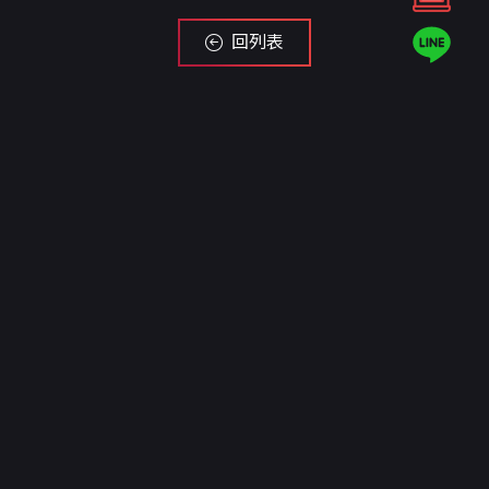
回列表
Contact us
需要任何服務或有疑問，歡迎利用LINE線上客
服、填寫以下聯絡表單或來電，
如要詢問報價，請直接點上方按鈕填寫表單，
將有專人即時為您服務、免費估價，謝謝！( *
為必填 )