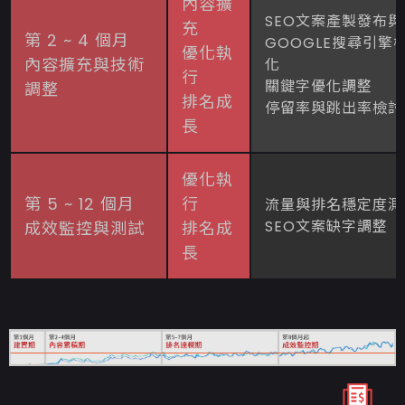
內容擴
SEO文案產製發布
充
第 2 ~ 4 個月
GOOGLE搜尋引擎
優化執
內容擴充與技術
化
行
關鍵字優化調整
調整
排名成
停留率與跳出率檢討
長
優化執
第 5 ~ 12 個月
行
流量與排名穩定度測
SEO文案缺字調整
成效監控與測試
排名成
長