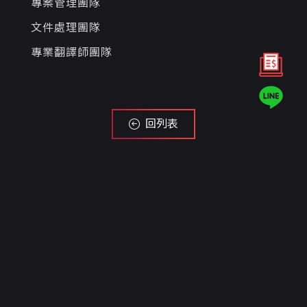
專案管理團隊
文件處理團隊
專業翻譯師團隊
回列表
Contact us
需要任何服務或有疑問，歡迎利用LINE線上客
服、填寫以下聯絡表單或來電，
如要詢問報價，請直接點上方按鈕填寫表單，