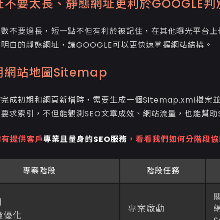
址不要太長、靜態網址更利於GOOGLE判
元數不要過長，短一點不但有利於被記住，在其他曝光平台上
明白的靜態網址，讓GOOGLE可以更快速掌握網站結構。
網站地圖Sitemap
完成初期和網頁新增時，需要生成一個Sitemap.xml檔案並且置
要求索引，不但能觀測SEO文章成效、網站流量，也能幫助
前有提供客戶
專業且量身的SEO服務
，看看我們如何分階段協
專案階段
階段任務
月
專案啟動
檢優化