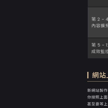
第 2 ~
內容擴
第 5 ~ 
成效監
網站
新網站製作
你按照上面
甚至要等上