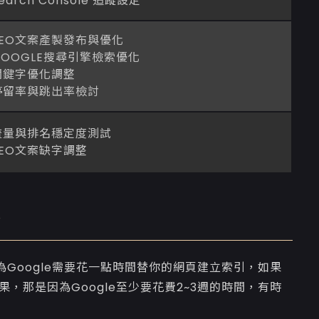
earch Console 追蹤設定
SEO文案產製發布與優化
GOOGLE搜尋引擎檢索優化
關鍵字優化調整
停留率與跳出率檢討
流量與排名穩定度測試
SEO文案缺字調整
？
Google需要花一點時間替你的網頁建立索引，如果
，那是因為Google至少要花費2~3週的時間，有時