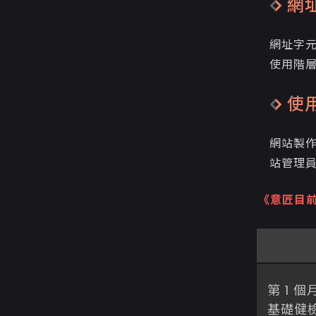
網
網址字
使用階層
使用
網站製作
站管理員
《意匠目
第 1 個
基礎健