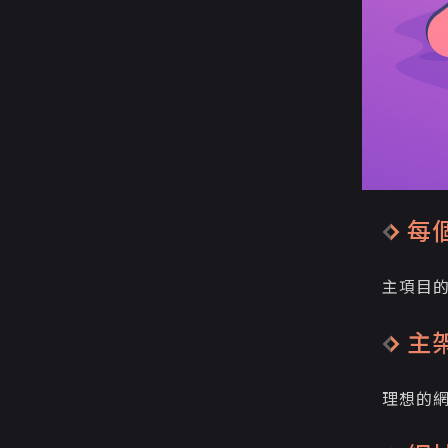
每
主項目
主
理想的