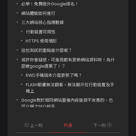
必學！免費提升Google排名！
網站體驗如何進行
三大網站核心指標數據
行動裝置可用性
HTTPS 使用情形
這些測試的重點是什麼呢？
或許你會疑惑，可是我都有更新網站資料呀！為什
麼被google遺棄了！？
RWD手機版本介面更新了嗎？
FLASH動畫無法觀看，無法顯示在行動裝置及手
機上
Google對於相同網站重複內容是很不友善的，也
可以稱之SEO殺手
與企業息息相關的SSL
總結
上一則
列表
下一則