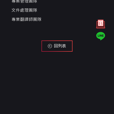
專案管理團隊
文件處理團隊
專業翻譯師團隊
回列表
Contact us
需要任何服務或有疑問，歡迎利用LINE線上客
服、填寫以下聯絡表單或來電，
如要詢問報價，請直接點上方按鈕填寫表單，