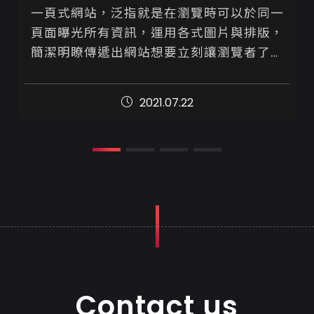
一頁式網站，泛指就是在瀏覽時可以於同一
頁面曝光所有資訊，運用各式圖片與排版，
簡潔明瞭傳遞出網站想要立刻讓瀏覽者了解
的訊息。近期一些購物站也採用此製作方
式，針對主打商品，快速累積銷售量。

2021.07.22
...
Contact us