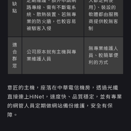
定期維護、額外申請網
大都足夠使
缺
路專線、需有不斷電系
用)、裝設的
點
統、散熱裝置、若無專
軟體都由服務
業的防火牆，也較容易
商提供較無客
被駭客入侵
制
適
無專業維護人
合
公司原本就有主機與專
員、較簡單便
群
業維護人員
利的方式
眾
意匠的主機，座落在中華電信機房，透過光纖
直接連上HiNet，速度快、品質穩定，並有專業
的網管人員定期做網站備份維護，安全有保
障。