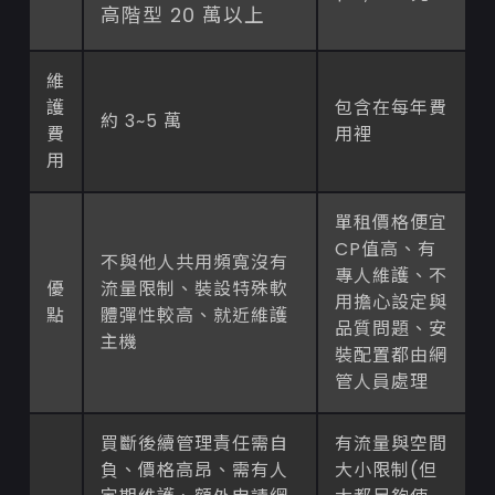
高階型 20 萬以上
維
護
包含在每年費
約 3~5 萬
費
用裡
用
單租價格便宜
CP值高、有
不與他人共用頻寬沒有
專人維護、不
優
流量限制、裝設特殊軟
用擔心設定與
點
體彈性較高、就近維護
品質問題、安
主機
裝配置都由網
管人員處理
買斷後續管理責任需自
有流量與空間
負、價格高昂、需有人
大小限制(但