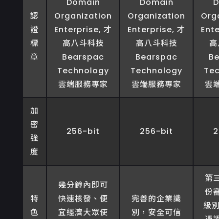
認
證
標
章
加
密
256-bit
256-bit
2
強
度
第
幾分鐘內即可
份
特
快速核發、便
完善的企業識
級別
色
宜經濟大眾使
別，安全可信