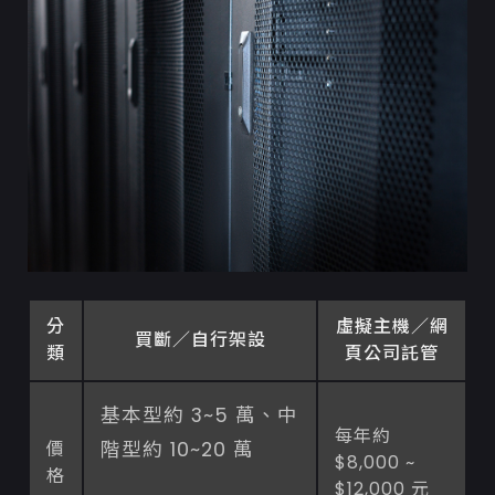
分
虛擬主機／網
買斷／自行架設
類
頁公司託管
基本型約 3~5 萬、中
每年約
價
階型約 10~20 萬
$8,000 ~
格
$12,000 元