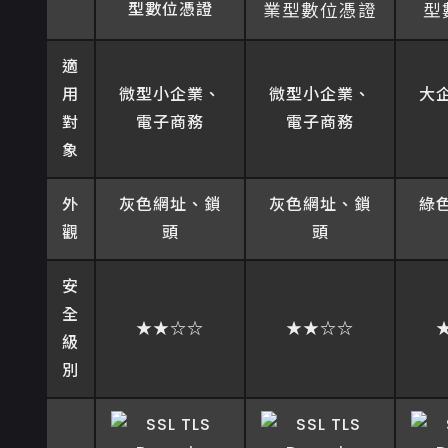
型數位憑證
業型數位憑證
型
適
用
微型小企業、
微型小企業、
大
對
電子商務
電子商務
象
外
灰色網址、鎖
灰色網址、鎖
綠
觀
頭
頭
安
全
★★☆☆
★★☆☆
級
別