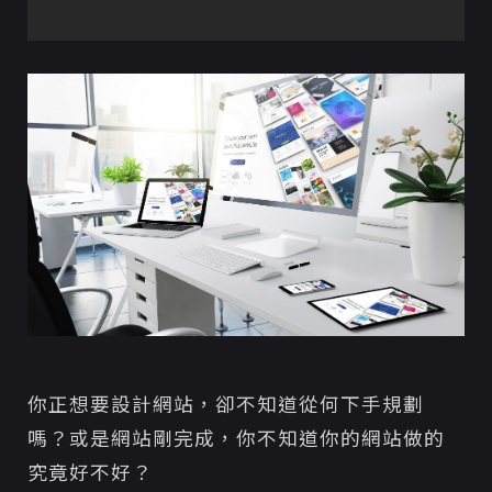
2. 審視自家網站是否具備以下 5 項成功要素
1. 網頁載入速度
2. 三次點擊原則
3. 簡單易懂
4. 內容充實
5. 站內搜尋
3. 網站背後五個基本要素：後台、SSL、主機、網
址導向設定一次搞懂！
1. 程式問題、漏洞檢測
2. 網站後台管理系統是什麼？
3. SSL加密憑證
網站裝了SSL就萬無一失了嗎？
該怎麼避免類似的糾紛發生？
你正想要設計網站，卻不知道從何下手規劃
SSL憑證種類有這些
嗎？或是網站剛完成，你不知道你的網站做的
免費的SSL
究竟好不好？