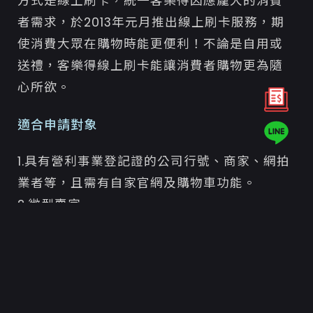
方式是線上刷卡，統一客樂得因應龐大的消費
者需求，於2013年元月推出線上刷卡服務，期
使消費大眾在購物時能更便利！不論是自用或
送禮，客樂得線上刷卡能讓消費者購物更為隨
心所欲。
適合申請對象
1.具有營利事業登記證的公司行號、商家、網拍
業者等，且需有自家官網及購物車功能。
2.微型賣家。
服務手續費
申請線上刷卡服務免年費及月費，只酌收系統
設定費用3000元。手續費為代收金額的3%。