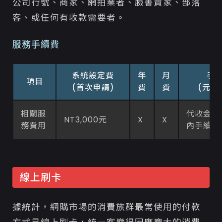
公司行號、商家、網拍業者、臉書賣家、部落
客、或任何有收款需要者。
服務手續費
系統設定費
年
月
手
項目
(首次申請)
費
費
(元／
相關服
代收金額
NT3,000元
X
X
務費用
內手續費
線上刷卡
據統計，網購市場的消費族群最常使用的付款