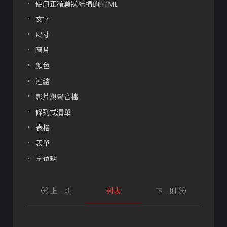
使用正確巢狀結構的HTML
文字
尺寸
圖片
顏色
連結
影片與聲音檔
條列式清單
表格
表單
定位點
基本功能導覽快速鍵
表單欄位快速鍵
上一則
列表
下一則
選單
鍵盤操作