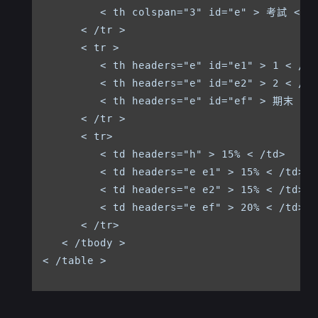
         < th colspan="3" id="e" > 考試 < /t
      < /tr >

      < tr >

         < th headers="e" id="e1" > 1 < /th 
         < th headers="e" id="e2" > 2 < /th 
         < th headers="e" id="ef" > 期末 < /
      < /tr >

      < tr>

         < td headers="h" > 15% < /td>

         < td headers="e e1" > 15% < /td>

         < td headers="e e2" > 15% < /td>

         < td headers="e ef" > 20% < /td>

      < /tr>

   < /tbody >

< /table >
