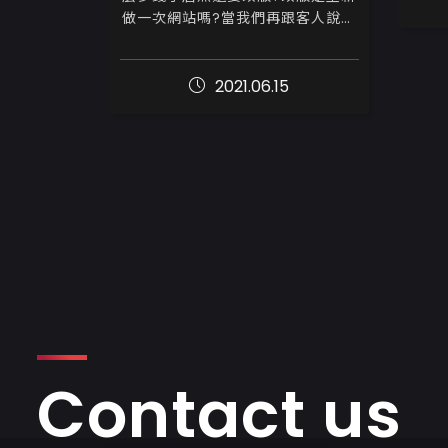
做一次網站嗎?當我們再跟客人說明
網站改版時，總會聽到客人的疑問

或許有人從來沒有想過這個問題，
2021.06.15
原來做好的網站，還需要隨時時間...
Contact us