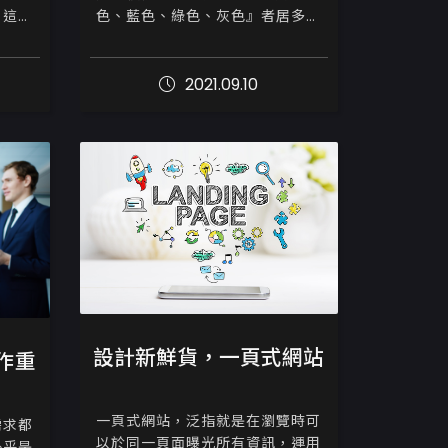
，這一
色、藍色、綠色、灰色』者居多，
有疑惑
希望能是覺得呈現，能讓使用者感
集錦，
到明亮、簡潔、乾淨俐落，而符合
決疑
教育類網站的主軸。

2021.09.10
教育類網站之色彩版...
設計新鮮貨，一頁式網站
作重
一頁式網站，泛指就是在瀏覽時可
需求都
以於同一頁面曝光所有資訊，運用
外乎是