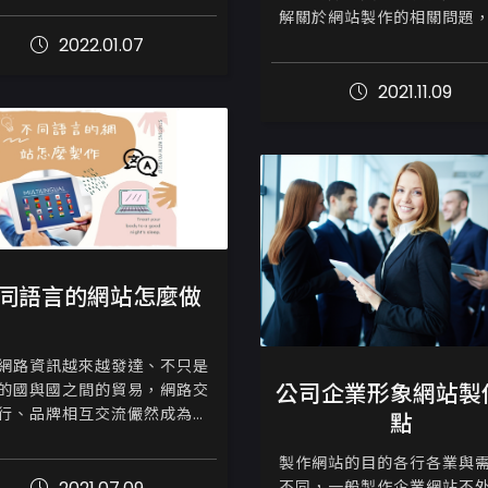
解關於網站製作的相關問題
客戶看，結果一有問題一直都
次我們把客戶亦或是一般人
找不到業務

2022.01.07
與常詢問的問題整理成短篇
讓有疑問的大眾可以快速解
我：你們不是公司做的...
2021.11.09
惑，甚至是做問題...
同語言的網站怎麼做
網路資訊越來越發達、不只是
公司企業形象網站製
的國與國之間的貿易，網路交
行、品牌相互交流儼然成為必
點
相較於從前要推廣品牌至海外
現代，不一定要是大企業、公
製作網站的目的各行各業與
牌，連個人商店或創業主都可
不同，一般製作企業網站不