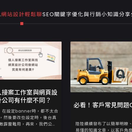
息
網站設計輕鬆聊
SEO關鍵字優化與行銷
小知識分享
人接案工作室與網頁設
計公司有什麼不同？
必看！客戶常見問題Q
：在設定banner時，都不太合
，然後要改些設定時，後台真
陸陸續續發布了以簡單明瞭
敵霹靂難用，再來，我們公司
易懂的知識文章，以客戶角
什麼特殊需求，就單純曝光給