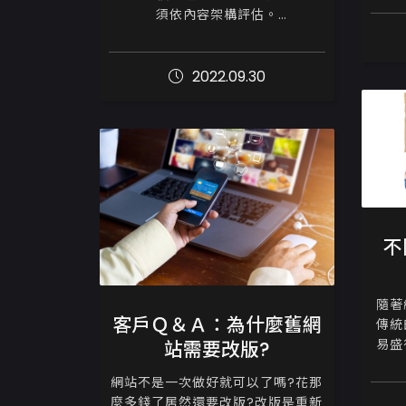
須依內容架構評估。

國外
因此一開始就決定好網站呈現方向
與方式、準備好素材，剩下的就可
2022.09.30
以交給專業網站設計製作公司去煩
惱了！

網頁...
不
隨著
客戶Ｑ＆Ａ：為什麼舊網
傳統
易盛
站需要改版?
要，
網站不是一次做好就可以了嗎?花那
年的
麼多錢了居然還要改版?改版是重新
司品