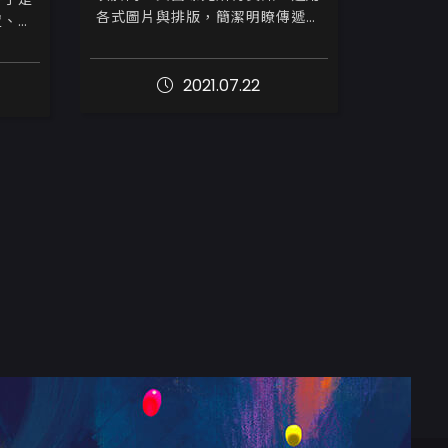
各式圖片與排版，簡潔明瞭傳遞出
置、有
網站想要立刻讓瀏覽者了解的訊
品資訊
息。近期一些購物站也採用此製作
，接洽
方式，針對主打商品，快速累積銷
2021.07.22
站。

售量。

...