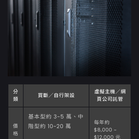
分
虛擬主機／網
買斷／自行架設
類
頁公司託管
基本型約 3~5 萬、中
每年約
價
階型約 10~20 萬
$8,000 ~
格
$12,000 元