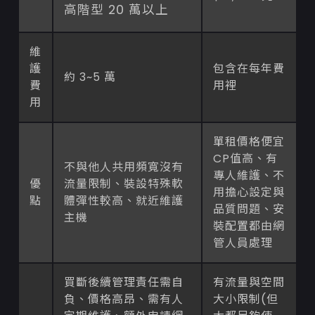
高階型 20 萬以上
維
護
包含在每年費
約 3~5 萬
費
用裡
用
單租價格便宜
CP值高、有
不與他人共用頻寬沒有
專人維護、不
優
流量限制、裝設特殊軟
用擔心設定與
點
體彈性較高、就近維護
品質問題、安
主機
裝配置都由網
管人員處理
買斷後續管理責任需自
有流量與空間
負、價格高昂、需有人
大小限制(但