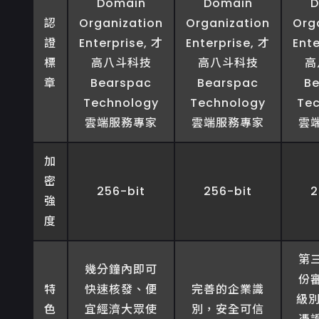
認
證
標
章
加
密
256-bit
256-bit
2
強
度
第
幾分鐘內即可
份
特
快速核發、便
完善的企業識
級別
色
宜經濟大眾使
別，安全可信