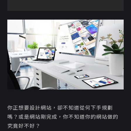
2. 審視自家網站是否具備以下 5 項成功要素
1. 網頁載入速度
2. 三次點擊原則
3. 簡單易懂
4. 內容充實
5. 站內搜尋
3. 網站背後五個基本要素：後台、SSL、主機、網
址導向設定一次搞懂！
1. 程式問題、漏洞檢測
2. 網站後台管理系統是什麼？
3. SSL加密憑證
網站裝了SSL就萬無一失了嗎？
該怎麼避免類似的糾紛發生？
你正想要設計網站，卻不知道從何下手規劃
SSL憑證種類有這些
嗎？或是網站剛完成，你不知道你的網站做的
免費的SSL
究竟好不好？