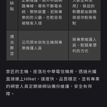
定期維護、額外申請網
大都足夠使
缺
路專線、需有不斷電系
用)、裝設的
點
統、散熱裝置、若無專
軟體都由服務
業的防火牆，也較容易
商提供較無客
被駭客入侵
制
適
無專業維護人
合
公司原本就有主機與專
員、較簡單便
群
業維護人員
利的方式
眾
意匠的主機，座落在中華電信機房，透過光纖
直接連上HiNet，速度快、品質穩定，並有專業
的網管人員定期做網站備份維護，安全有保
障。