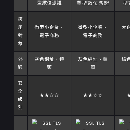
型數位憑證
業型數位憑證
型
適
用
微型小企業、
微型小企業、
大
對
電子商務
電子商務
象
外
灰色網址、鎖
灰色網址、鎖
綠
觀
頭
頭
安
全
★★☆☆
★★☆☆
級
別