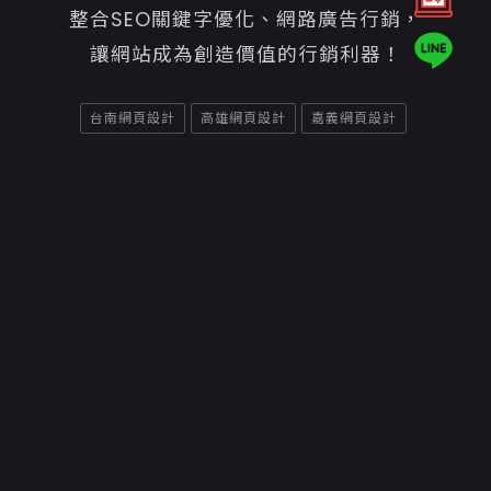
整合SEO關鍵字優化、網路廣告行銷，
讓網站成為創造價值的行銷利器！
台南網頁設計
高雄網頁設計
嘉義網頁設計
Copyright ©2026
意匠互動媒體有限公司嘉義網頁設計
聯絡資訊
70842台南市安平區平通路580巷91號
06-7007800
06-2984242
service@e-show.tw