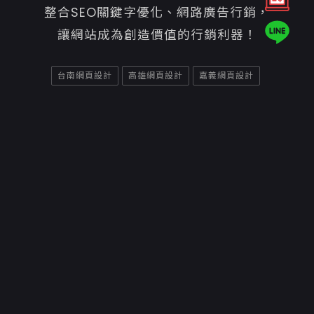
整合SEO關鍵字優化、網路廣告行銷，
讓網站成為創造價值的行銷利器！
台南網頁設計
高雄網頁設計
嘉義網頁設計
Copyright ©2026
意匠互動媒體有限公司嘉義網頁設計
聯絡資訊
70842台南市安平區平通路580巷91號
06-7007800
06-2984242
service@e-show.tw