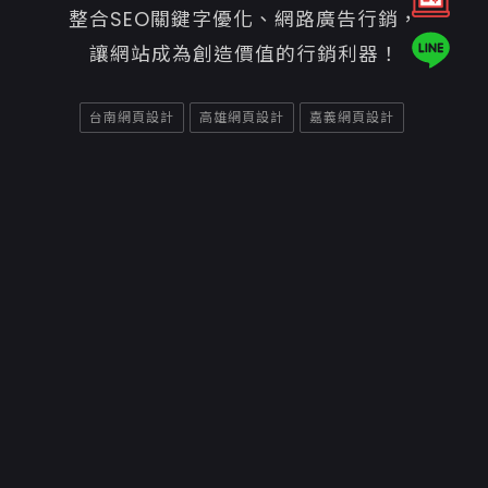
整合SEO關鍵字優化、網路廣告行銷，
讓網站成為創造價值的行銷利器！
台南網頁設計
高雄網頁設計
嘉義網頁設計
Copyright ©2026
意匠互動媒體有限公司嘉義網頁設計
聯絡資訊
70842台南市安平區平通路580巷91號
06-7007800
06-2984242
service@e-show.tw