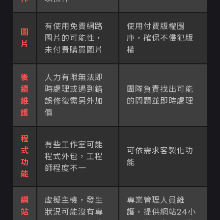
有使用免費網路
使用付費版權圖
圖
圖片的可能性，
庫，確保不侵犯版
片
未付費購買圖片
權
後
人力有限無法即
續
時處理或遇到錯
團隊負責找出可能
維
誤修復需另外加
的問題並即時處理
護
價
程
有些工作室可能
式
可依需求客製化功
程式外包，工程
功
能
師程度不一
能
網
虛擬主機，發生
專業管理人員維
站
狀況可能沒有專
護，提供網站24小