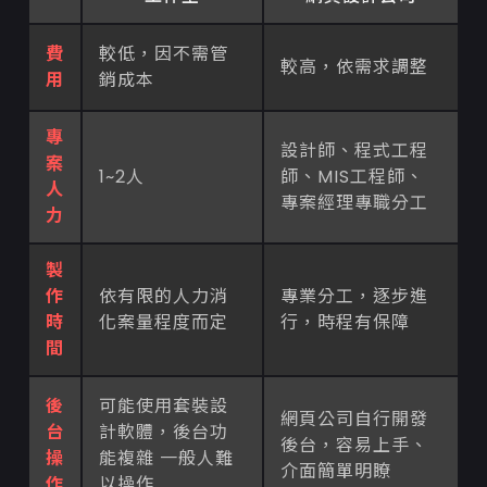
費
較低，因不需管
較高，依需求調整
用
銷成本
專
設計師、程式工程
案
1~2人
師、MIS工程師、
人
專案經理專職分工
力
製
作
依有限的人力消
專業分工，逐步進
時
化案量程度而定
行，時程有保障
間
後
可能使用套裝設
網頁公司自行開發
台
計軟體，後台功
後台，容易上手、
操
能複雜 一般人難
介面簡單明瞭
作
以操作