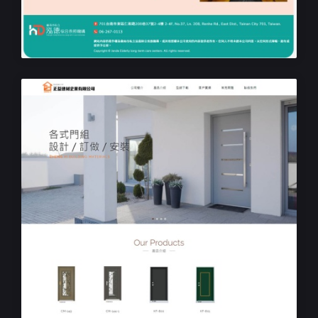
泓德綜合⻑照機構