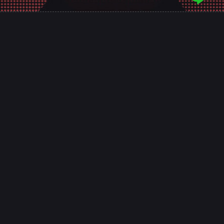
意匠是台南的專業網頁規劃設計團隊，
十幾年來誠信服務全台，客戶好評推薦，值得
您的信賴！
整合SEO關鍵字優化、網路廣告行銷，
讓網站成為創造價值的行銷利器！
台南網頁設計
高雄網頁設計
嘉義網頁設計