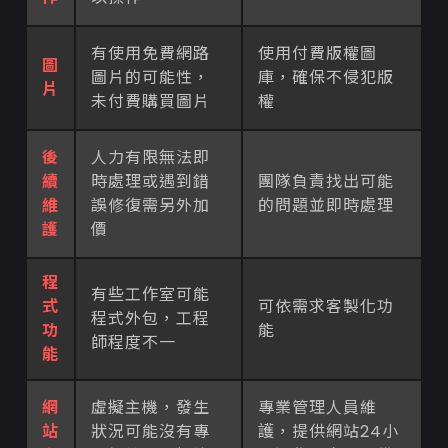
有使用免費網路
使用付費版權圖
圖
圖片的可能性，
庫，確保不侵犯版
片
未付費購買圖片
權
後
人力有限無法即
續
時處理或遇到錯
團隊負責找出可能
維
誤修復需另外加
的問題並即時處理
護
價
程
有些工作室可能
式
可依需求客製化功
程式外包，工程
功
能
師程度不一
能
網
虛擬主機，發生
專業管理人員維
站
狀況可能沒有專
護，提供網站24小