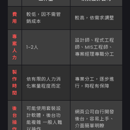
費
較低，因不需管
較高，依需求調整
用
銷成本
專
設計師、程式工程
案
1~2人
師、MIS工程師、
人
專案經理專職分工
力
製
作
依有限的人力消
專業分工，逐步進
時
化案量程度而定
行，時程有保障
間
後
可能使用套裝設
網頁公司自行開發
台
計軟體，後台功
後台，容易上手、
操
能複雜 一般人難
介面簡單明瞭
作
以操作