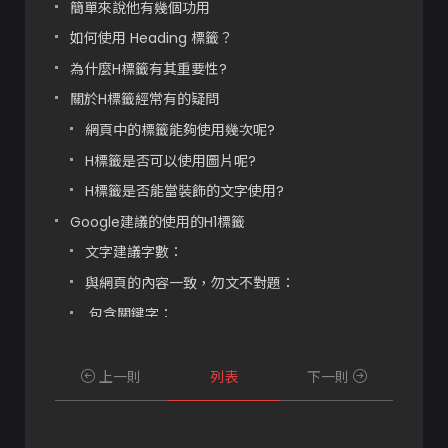
簡單來說他有幾個功用
如何使用 Heading 標籤？
為什麼H標籤有其重要性?
關於H標籤經常有的疑問
網頁中的標籤能夠使用幾次呢?
H標籤是否可以使用圖片呢?
H標籤是否能當裝飾的文字使用?
Google建議的使用的H1標籤
文字建議字數：
與網頁的內容一致，勿文不對題：
包含關鍵字：
利用CSS改變編排：
檢查自己的網站是否有H標籤
上一則
列表
下一則
有效的利用H標籤SEO提升排名積極做法