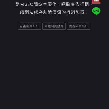
整合SEO關鍵字優化、網路廣告行銷，
讓網站成為創造價值的行銷利器！
台南網頁設計
高雄網頁設計
嘉義網頁設計
Copyright ©2026
意匠互動媒體有限公司高雄網頁設計
聯絡資訊
70842台南市安平區平通路580巷91號
06-7007800
06-2984242
service@e-show.tw