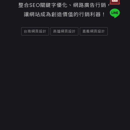
整合SEO關鍵字優化、網路廣告行銷，
讓網站成為創造價值的行銷利器！
台南網頁設計
高雄網頁設計
嘉義網頁設計
Copyright ©2026
意匠互動媒體有限公司高雄網頁設計
聯絡資訊
70842台南市安平區平通路580巷91號
06-7007800
06-2984242
service@e-show.tw