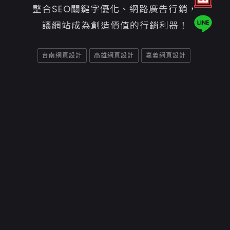
整合SEO關鍵字優化、網路廣告行銷，
讓網站成為創造價值的行銷利器！
台南網頁設計
高雄網頁設計
嘉義網頁設計
Copyright ©2026
意匠互動媒體有限公司高雄網頁設計
聯絡資訊
70842台南市安平區平通路580巷91號
06-7007800
06-2984242
service@e-show.tw