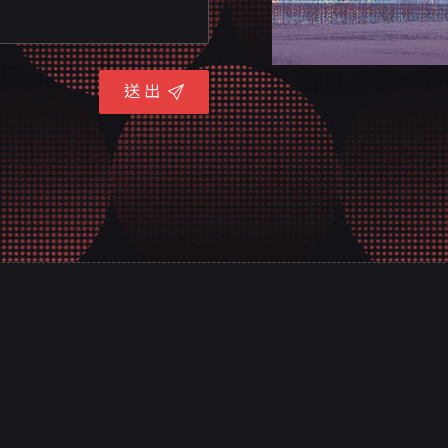
送 出
聯絡資訊
關於意
客戶實
70842台南市安平區平通路580巷91號