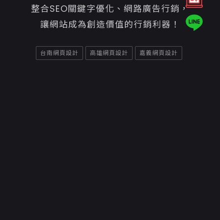
整合SEO關鍵字優化、網路廣告行銷，
讓網站成為創造價值的行銷利器！
台南網頁設計
高雄網頁設計
嘉義網頁設計
Copyright ©2026
意匠互動媒體有限公司高雄網頁設計
聯絡資訊
70842台南市安平區平通路580巷91號
06-7007800
06-2984242
service@e-show.tw