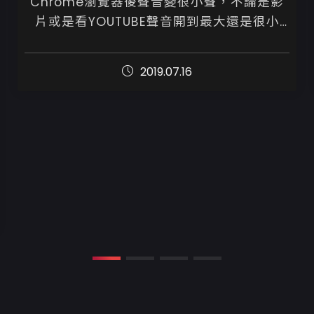
Chrome瀏覽器後聲音變很小聲，不論是影
片或是看YOUTUBE聲音開到最大還是很小
聲，要把整個喇叭開到很大聲才能聽到,但其
他瀏覽器就正常了，到底是什麼原因呢...
2019.07.16