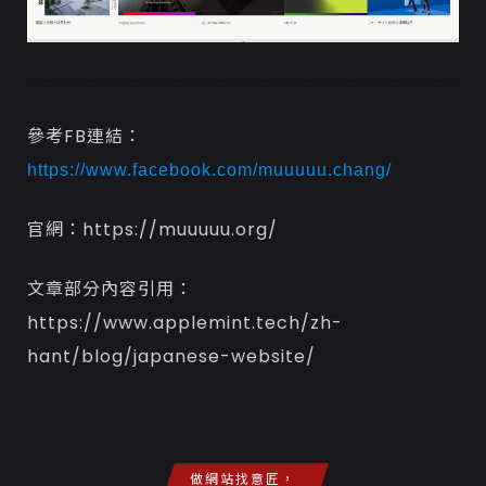
參考FB連結：
https://www.facebook.com/muuuuu.chang/
官網：https://muuuuu.org/
文章部分內容引用：
https://www.applemint.tech/zh-
hant/blog/japanese-website/
做網站找意匠，