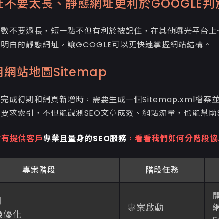
址不要太長、靜態網址更利於GOOGLE判
元數不要過長，短一點不但有利於被記住，在其他曝光平台上
明白的靜態網址，讓GOOGLE可以更快速掌握網站結構。
網站地圖Sitemap
完成初期和網頁新增時，需要生成一個Sitemap.xml檔案並且置
要求索引，不但能觀測SEO文章成效、網站流量，也能幫助
前有提供客戶
專業且量身的SEO服務
，看看我們如何分階段協
專案階段
階段任務
月
專案啟動
檢優化