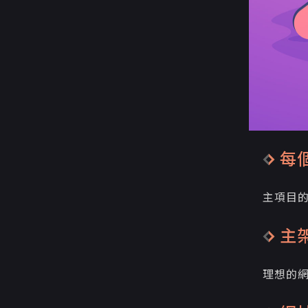
每
主項目
主
理想的