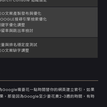
earch Console 追蹤設定
SEO文案產製發布與優化
GOOGLE搜尋引擎檢索優化
關鍵字優化調整
停留率與跳出率檢討
流量與排名穩定度測試
SEO文案缺字調整
？
Google需要花一點時間替你的網頁建立索引，如果
，那是因為Google至少要花費2~3週的時間，有時