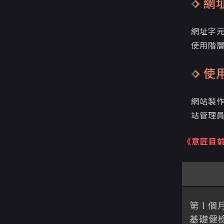
網
網址字
使用階層
使用
網站製作
站管理員
《意匠目
第 1 個
基礎健