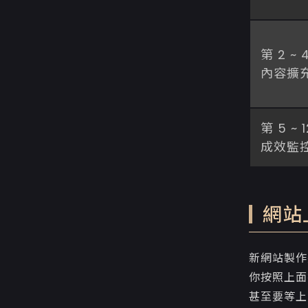
第 2 ~
內容擴
第 5 ~ 
成效監
網站
新網站製作
你按照上面
甚至要等上