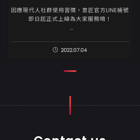
因應現代人社群使用習慣，意匠官方LINE帳號
即日起正式上線為大家服務唷！

歡迎各位加入好友，就能即時收到意匠的最
新動態

2022.07.04
不管是意匠消息、網站製作詢價、操作問
題、客服，都歡迎與我們聯繫...