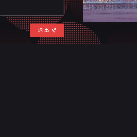
送 出
聯絡資訊
關於意
客戶實
70842台南市安平區平通路580巷91號