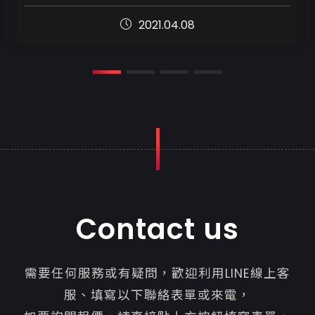
今天淺談一個成功網站的五大重點

2021.04.08
第一點就先從『價格本質』來討論。

簡單Google搜尋一下...
Contact us
需要任何服務或有疑問，歡迎利用LINE線上客
服、填寫以下聯絡表單或來電，