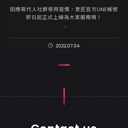
因應現代人社群使用習慣，意匠官方LINE帳號
即日起正式上線為大家服務唷！

歡迎各位加入好友，就能即時收到意匠的最
新動態

2022.07.04
不管是意匠消息、網站製作詢價、操作問
題、客服，都歡迎與我們聯繫...