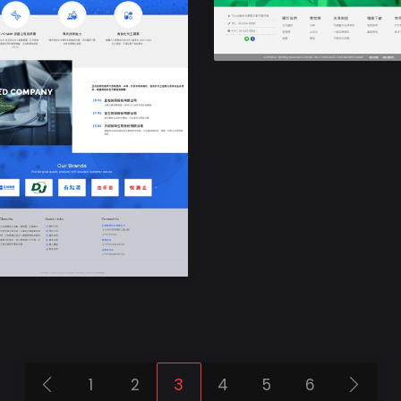
響應式RWD網頁設計
正和製藥
1
2
3
4
5
6