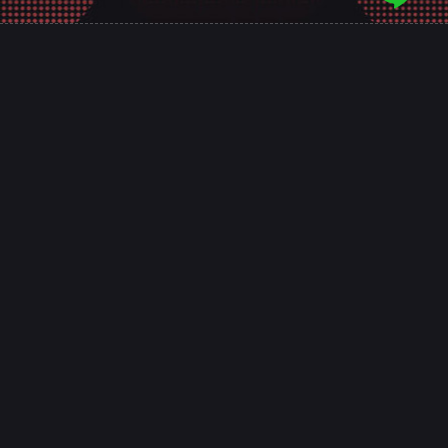
意匠是台南的專業網頁規劃設計團隊，
十幾年來誠信服務全台，客戶好評推薦，值得
您的信賴！
整合SEO關鍵字優化、網路廣告行銷，
讓網站成為創造價值的行銷利器！
台南網頁設計
高雄網頁設計
嘉義網頁設計