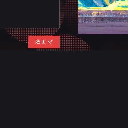
送 出
聯絡資訊
關於意