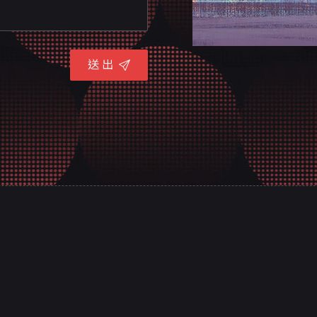
送 出
聯絡資訊
關於意
客戶實
70842台南市安平區平通路580巷91號