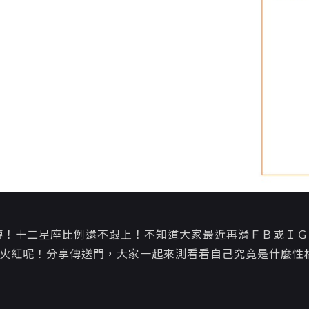
瘋傳！十二星座比例還不跟上！不知道大家最近再滑ＦＢ或Ｉ
火紅呢！分享傳送門，大家一起來測看看自己究竟是什麼性